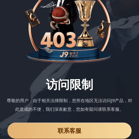
访问限制
尊敬的用户，由于相关法律限制，您所在地区无法访问J9产品，对
此造成的不便，我们深表歉意，您如有疑问请联系客服。
联系客服