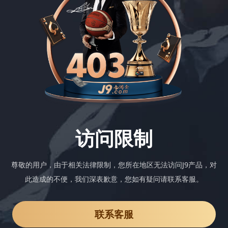
访问限制
尊敬的用户，由于相关法律限制，您所在地区无法访问J9产品，对
此造成的不便，我们深表歉意，您如有疑问请联系客服。
联系客服