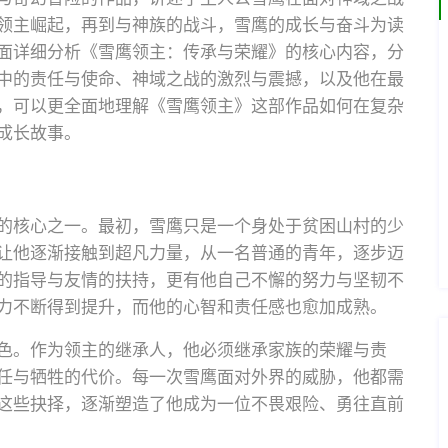
领主崛起，再到与神族的战斗，雪鹰的成长与奋斗为读
面详细分析《雪鹰领主：传承与荣耀》的核心内容，分
中的责任与使命、神域之战的激烈与震撼，以及他在最
，可以更全面地理解《雪鹰领主》这部作品如何在复杂
成长故事。
的核心之一。最初，雪鹰只是一个身处于贫困山村的少
让他逐渐接触到超凡力量，从一名普通的青年，逐步迈
的指导与友情的扶持，更有他自己不懈的努力与坚韧不
力不断得到提升，而他的心智和责任感也愈加成熟。
色。作为领主的继承人，他必须继承家族的荣耀与责
任与牺牲的代价。每一次雪鹰面对外界的威胁，他都需
这些抉择，逐渐塑造了他成为一位不畏艰险、勇往直前