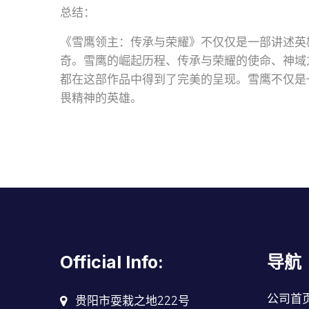
总结：
《雪鹰领主：传承与荣耀》不仅仅是一部讲述英
奇。雪鹰的崛起历程、传承与荣耀的使命、神域
都在这部作品中得到了完美的呈现。雪鹰不仅是
畏精神的英雄。
Official Info:
导航
公司首
贵阳市耍栽之地222号