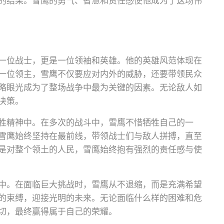
的结果。雪鹰的勇气、智慧和责任感使他成为了这场伟
一位战士，更是一位领袖和英雄。他的英雄风范体现在
一位领主，雪鹰不仅要应对内外的威胁，还要带领民众
略眼光成为了整场战争中最为关键的因素。无论敌人如
决策。
牲精神中。在多次的战斗中，雪鹰不惜牺牲自己的一
雪鹰始终坚持在最前线，带领战士们与敌人拼搏，直至
是对整个领土的人民，雪鹰始终抱有强烈的责任感与使
中。在面临巨大挑战时，雪鹰从不退缩，而是充满希望
的束缚，迎接光明的未来。无论面临什么样的困难和危
切，最终赢得属于自己的荣耀。