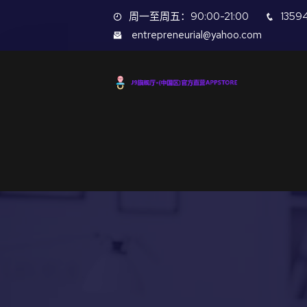
周一至周五：90:00-21:00
1359
entrepreneurial@yahoo.com