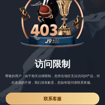
访问限制
尊敬的用户，由于相关法律限制，您所在地区无法访问J9产品，对
此造成的不便，我们深表歉意，您如有疑问请联系客服。
联系客服