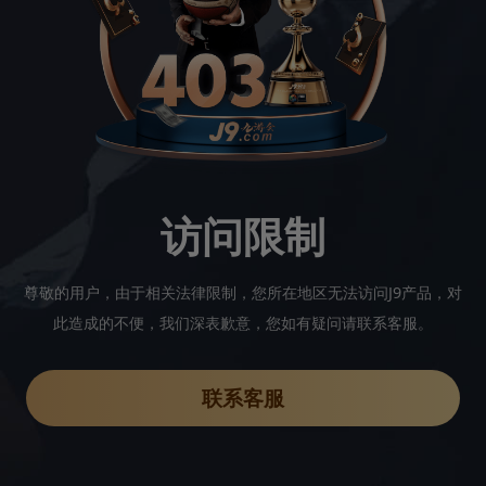
访问限制
尊敬的用户，由于相关法律限制，您所在地区无法访问J9产品，对
此造成的不便，我们深表歉意，您如有疑问请联系客服。
联系客服