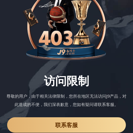
访问限制
尊敬的用户，由于相关法律限制，您所在地区无法访问J9产品，对
此造成的不便，我们深表歉意，您如有疑问请联系客服。
联系客服