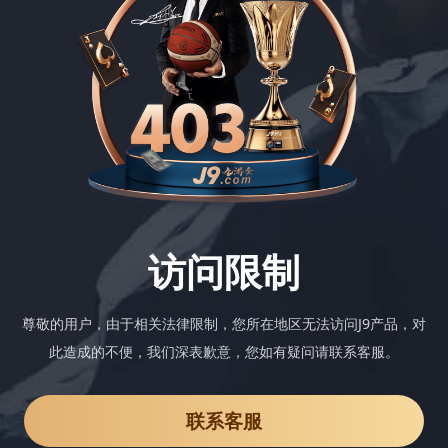
访问限制
尊敬的用户，由于相关法律限制，您所在地区无法访问J9产品，对
此造成的不便，我们深表歉意，您如有疑问请联系客服。
联系客服