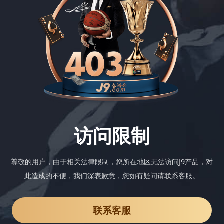
访问限制
尊敬的用户，由于相关法律限制，您所在地区无法访问J9产品，对
此造成的不便，我们深表歉意，您如有疑问请联系客服。
联系客服